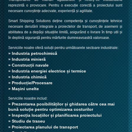
reprezintă o provocare. Pentru o execuție corectă a proiectului sunt
necesare cunoștințe adecvate, experiență și agilitate.
Smart Shipping Solutions deține competența și cunoștințele tehnice
necesare derulării integrale a proiectelor de transport, de asemeni și
abilitatea de a depăși situațiile limită, asigurând o livrare în timp util și
în deplină siguranță pentru mărfurile dumneavoastră valoroase.
Serviciile noatre oferă soluții pentru următoarele sectoare industriale:
» Industria petrochimică
» Industria minieră
» Construcții navale
» Industria energiei electrice și termice
» Industria chimică
» Producție/Procesare
» Mașini unelte
Serviciile noastre includ:
» Prezentarea posibilităților și ghidarea către cea mai
bună soluție pentru optimizarea costurilor
» Inspecția locațiilor și planificarea proiectului
» Studiu de traseu
» Proiectarea planului de transport