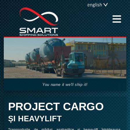
≡
You name it we'll ship it!
PROJECT CARGO
ȘI HEAVYLIFT
Transporturile de mărfuri agabaritice și heavy-lift întotdeauna