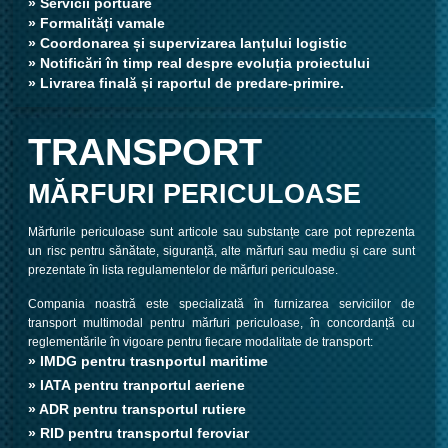
» Servicii portuare
» Formalități vamale
» Coordonarea și supervizarea lanțului logistic
» Notificări în timp real despre evoluția proiectului
» Livrarea finală și raportul de predare-primire.
TRANSPORT
MĂRFURI PERICULOASE
Mărfurile periculoase sunt articole sau substanțe care pot reprezenta
un risc pentru sănătate, siguranță, alte mărfuri sau mediu și care sunt
prezentate în lista regulamentelor de mărfuri periculoase.
Compania noastră este specializată în furnizarea serviciilor de
transport multimodal pentru mărfuri periculoase, în concordanță cu
reglementările în vigoare pentru fiecare modalitate de transport:
» IMDG pentru trasnportul maritime
» IATA pentru tranportul aeriene
» ADR pentru transportul rutiere
» RID pentru transportul feroviar