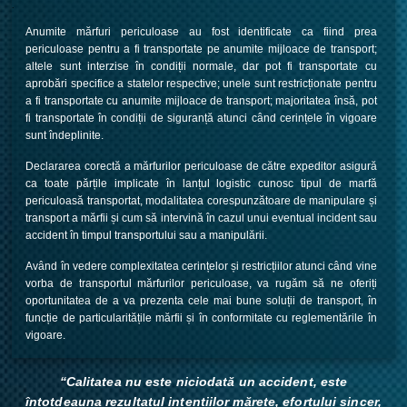
.
Anumite mărfuri periculoase au fost identificate ca fiind prea
periculoase pentru a fi transportate pe anumite mijloace de transport;
altele sunt interzise în condiții normale, dar pot fi transportate cu
aprobări specifice a statelor respective; unele sunt restricționate pentru
a fi transportate cu anumite mijloace de transport; majoritatea însă, pot
fi transportate în condiții de siguranță atunci când cerințele în vigoare
sunt îndeplinite.
Declararea corectă a mărfurilor periculoase de către expeditor asigură
ca toate părțile implicate în lanțul logistic cunosc tipul de marfă
periculoasă transportat, modalitatea corespunzătoare de manipulare și
transport a mărfii și cum să intervină în cazul unui eventual incident sau
accident în timpul transportului sau a manipulării.
Având în vedere complexitatea cerințelor și restricțiilor atunci când vine
vorba de transportul mărfurilor periculoase, va rugăm să ne oferiți
oportunitatea de a va prezenta cele mai bune soluții de transport, în
funcție de particularitățile mărfii și în conformitate cu reglementările în
vigoare.
“Calitatea nu este niciodată un accident, este
întotdeauna rezultatul intențiilor mărețe, efortului sincer,